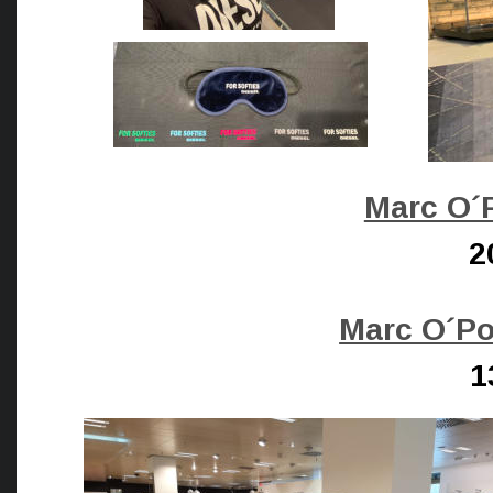
Marc O´P
2
Marc O´Po
1