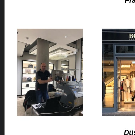
Fra
Dü