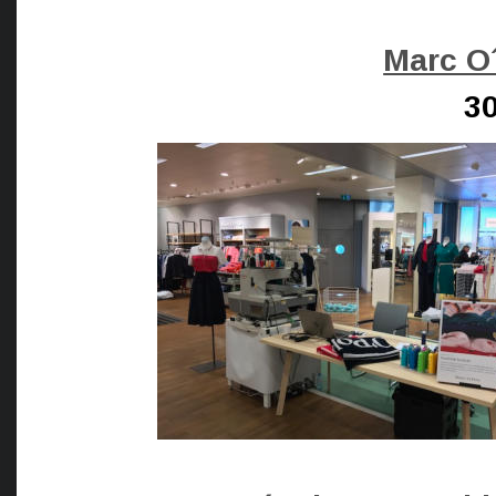
Marc O´
30