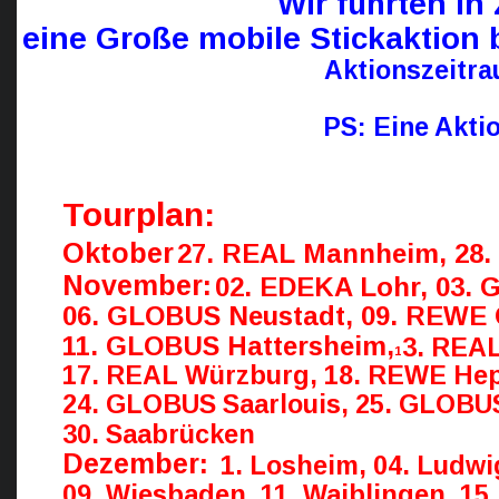
Wir führten i
eine Große mobile Stickaktio
Aktionszeitra
PS: Eine Aktio
Tourplan: 
Oktober
27. REAL Mannheim, 28.
November: 
02. EDEKA Lohr, 03. 
06. GLOBUS Neustadt, 09. REWE 
11. GLOBUS Hattersheim, 
3. REA
1
17. REAL Würzburg, 18. REWE Hep
24. GLOBUS Saarlouis, 25. GLOBU
30. Saabrücken
Dezember:  
1. Losheim, 04. Ludwi
09. Wiesbaden, 11. Waiblingen, 15.